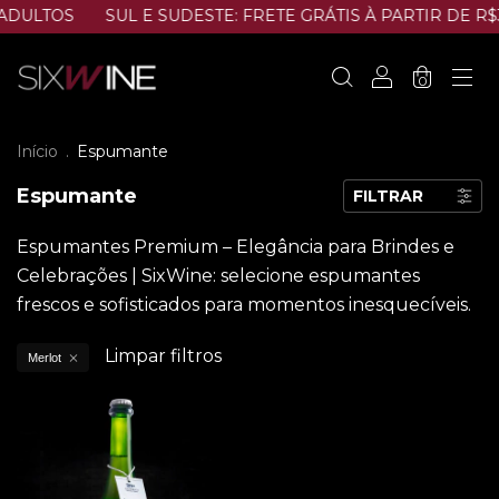
ADULTOS
SUL E SUDESTE: FRETE GRÁTIS À PARTIR DE R$
0
Início
.
Espumante
Espumante
FILTRAR
Espumantes Premium – Elegância para Brindes e
Celebrações | SixWine: selecione espumantes
frescos e sofisticados para momentos inesquecíveis.
Limpar filtros
Merlot