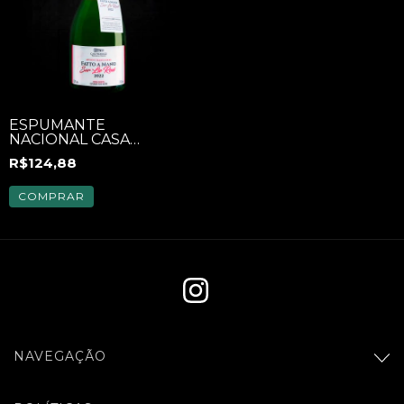
ESPUMANTE
NACIONAL CASA
PEDRUCCI FATTO A
R$124,88
MANO SUR LIE ROSE
NATURE 750ML
COMPRAR
NAVEGAÇÃO