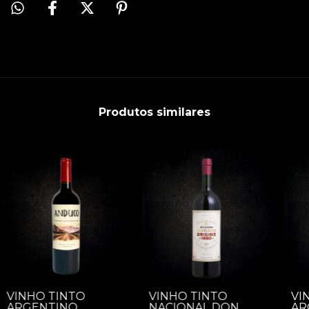
Produtos similares
VINHO TINTO
VINHO TINTO
VI
ARGENTINO
NACIONAL DON
AR