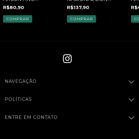
ANDUCO CABERNET
GUERINO
MA
R$80,90
R$137,90
R$
SAUVIGNON 750ML
TEROLDEGO
CA
ORIGINE 1880
75
750ML
COMPRAR
C
NAVEGAÇÃO
POLÍTICAS
ENTRE EM CONTATO