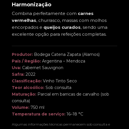
Harmonização
Combina perfeitamente com
carnes
vermelhas
, churrasco, massas com molhos
encorpados e
queijos curados
, sendo uma
excelente opção para refeições completas.
Produtor:
Bodega Catena Zapata (Alamos)
País / Região:
Argentina – Mendoza
Uva:
Cabernet Sauvignon
Safra:
2022
Classificação:
Vinho Tinto Seco
Teor alcoólico:
Sob consulta
Maturação:
Parcial em barricas de carvalho (sob
consulta)
Volume:
750 ml
Temperatura de serviço:
16–18 °C
Algumas informações técnicas permanecem sob consulta e