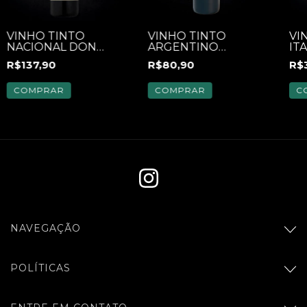
VINHO TINTO
VINHO TINTO
VI
NACIONAL DON
ARGENTINO
IT
GUERINO EL
ANDUCO CABERNET
MO
R$137,90
R$80,90
R$
GAUCHO TANNAT
SAUVIGNON 750ML
750 ML
COMPRAR
COMPRAR
C
NAVEGAÇÃO
POLÍTICAS