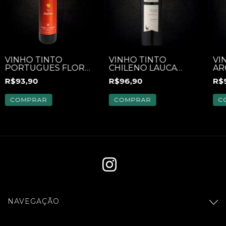
VINHO TINTO
VINHO TINTO
VI
PORTUGUES FLOR
CHILENO LAUCA
AR
DO ALQUEVE TEJO
RESERVA
MA
R$93,90
R$96,90
R$
750ML
CARMENERE 750ML
COMPRAR
COMPRAR
C
NAVEGAÇÃO