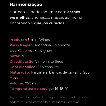
Harmonização
Harmoniza perfeitamente com
carnes
vermelhas
, churrasco, massas ao molho
encorpado e
queijos curados
.
Produtor:
Uxmal Wines
País / Região:
Argentina – Mendoza
Uva:
Cabernet Sauvignon
Safra:
2022
Classificação:
Vinho Tinto Seco
Teor alcoólico:
Sob consulta
Maturação:
Parcial em barricas de carvalho (sob
consulta)
Volume:
750 ml
Temperatura de serviço:
16–18 °C
Algumas informações técnicas permanecem sob consulta e
podem variar conforme o lote. Imagens ilustrativas.