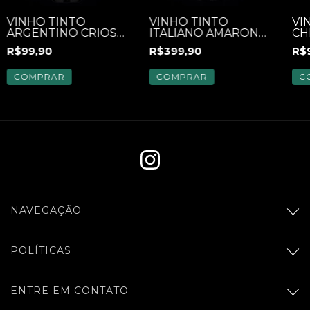
VINHO TINTO
VINHO TINTO
VI
ARGENTINO CRIOS
ITALIANO AMARONE
CH
MALBEC 750ML
MONTRESOR 750ML
RE
R$99,90
R$399,90
R$
CA
COMPRAR
COMPRAR
C
NAVEGAÇÃO
POLÍTICAS
ENTRE EM CONTATO